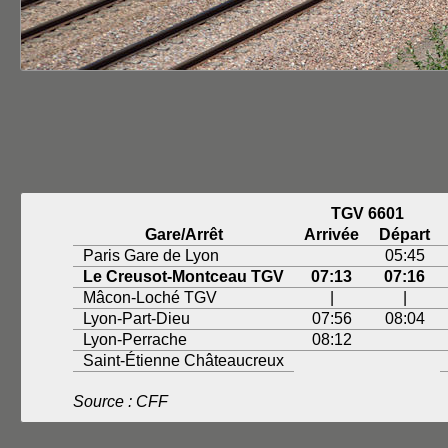
TGV 6601
Gare/Arrêt
Arrivée
Départ
Paris Gare de Lyon
05:45
Le Creusot-Montceau TGV
07:13
07:16
Mâcon-Loché TGV
|
|
Lyon-Part-Dieu
07:56
08:04
Lyon-Perrache
08:12
Saint-Étienne Châteaucreux
Source : CFF