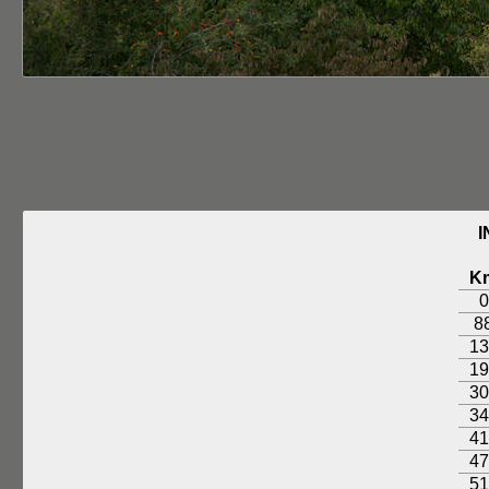
I
K
0
8
13
19
30
34
41
47
51