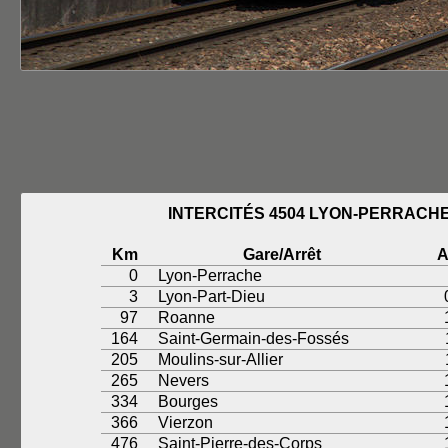
INTERCITÉS 4504 LYON-PERRACH
Km
Gare/Arrêt
A
0
Lyon-Perrache
3
Lyon-Part-Dieu
97
Roanne
164
Saint-Germain-des-Fossés
205
Moulins-sur-Allier
265
Nevers
334
Bourges
366
Vierzon
476
Saint-Pierre-des-Corps