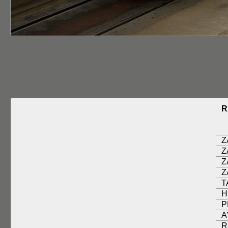
R
Z
Z
Z
Z
T
H
P
A
R