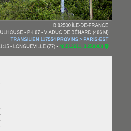
B 82500 ÎLE-DE-FRANCE
MULHOUSE • PK 87 • VIADUC DE BÉNARD (486 M)
TRANSILIEN 117554 PROVINS > PARIS-EST
11:15 • LONGUEVILLE (77) •
48.513611, 3.250000