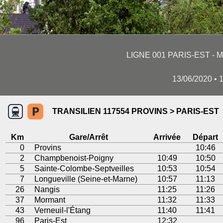
LIGNE 001 PARIS-EST - 
13/06/2020 • 
TRANSILIEN 117554 PROVINS > PARIS-EST
Km
Gare/Arrêt
Arrivée
Départ
0
Provins
10:46
2
Champbenoist-Poigny
10:49
10:50
5
Sainte-Colombe-Septveilles
10:53
10:54
7
Longueville (Seine-et-Marne)
10:57
11:13
26
Nangis
11:25
11:26
37
Mormant
11:32
11:33
43
Verneuil-l'Étang
11:40
11:41
96
Paris-Est
12:32