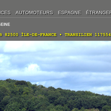
SEINE
B 82500 ÎLE-DE-FRANCE • TRANSILIEN 117554