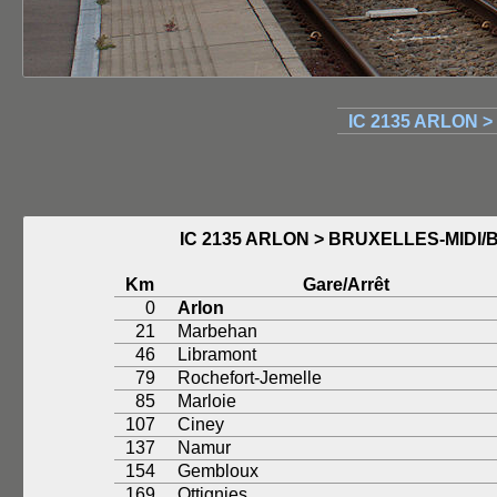
IC 2135 ARLON 
IC 2135 ARLON > BRUXELLES-MIDI
Km
Gare/Arrêt
0
Arlon
21
Marbehan
46
Libramont
79
Rochefort-Jemelle
85
Marloie
107
Ciney
137
Namur
154
Gembloux
169
Ottignies