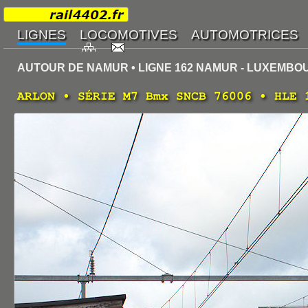
AUTOUR DE NAMUR • LIGNE 162 NAMUR - LUXEMBO
ARLON • SÉRIE M7 Bmx SNCB 76006 • HLE 