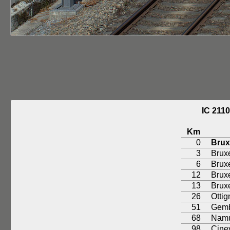
IC 21
Km
0
Brux
3
Bruxe
6
Brux
12
Brux
13
Brux
26
Ottig
51
Gemb
68
Nam
98
Cine