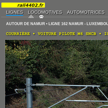
AUTOUR DE NAMUR • LIGNE 162 NAMUR - LUXEMBO
COURRIÈRE • VOITURE PILOTE M6 SNCB • I