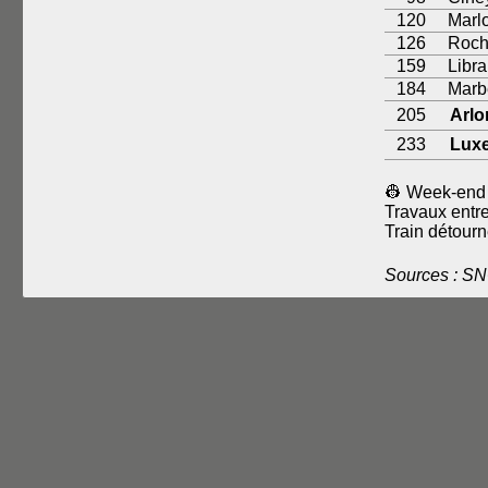
120
Marl
126
Roch
159
Libr
184
Marb
205
Arlo
233
Lux
👷 Week-end 
Travaux entr
Train détourn
Sources : S