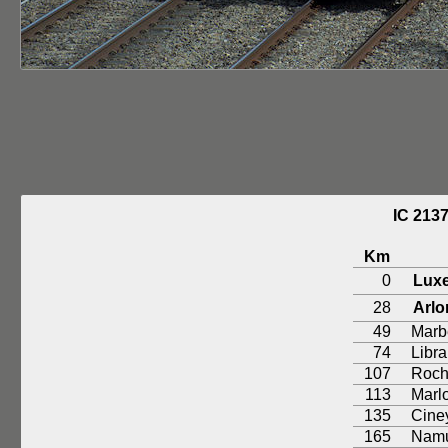
IC 21
Km
0
Lux
28
Arlo
49
Marb
74
Libr
107
Roch
113
Marl
135
Cine
165
Nam