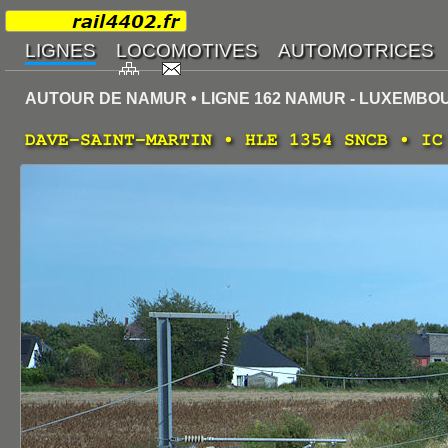
AUTOUR DE NAMUR • LIGNE 162 NAMUR - LUXEMBO
DAVE-SAINT-MARTIN • HLE 1354 SNCB • IC