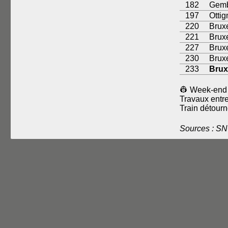
182
Gemb
197
Ottig
220
Brux
221
Brux
227
Brux
230
Bruxe
233
Brux
👷 Week-end 
Travaux entr
Train détourn
Sources : S