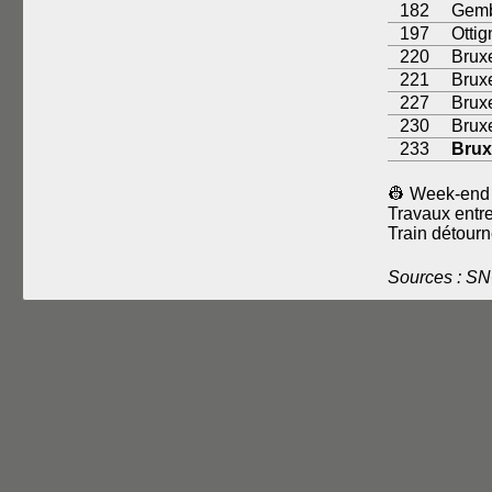
182
Gemb
197
Ottig
220
Brux
221
Brux
227
Brux
230
Bruxe
233
Brux
👷 Week-end 
Travaux entr
Train détourn
Sources : S