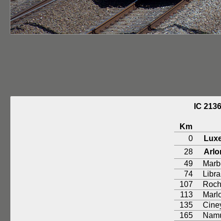
IC 21
Km
0
Lux
28
Arlo
49
Marb
74
Libr
107
Roch
113
Marl
135
Cine
165
Nam