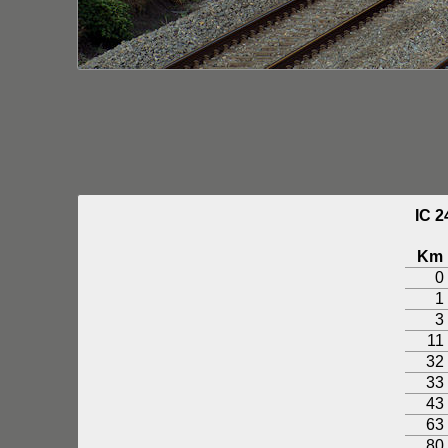
IC 
Km
0
1
3
11
32
33
43
63
80