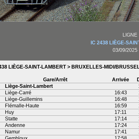
LIGNE 
IC 2438 LIÈGE-SA
03/09/2025
2438 LIÈGE-SAINT-LAMBERT > BRUXELLES-MIDI/BRUSSEL
Gare/Arrêt
Arrivée
Liège-Saint-Lambert
Liège-Carré
16:43
Liège-Guillemins
16:48
Flémalle-Haute
16:59
Huy
17:11
Statte
17:14
Andenne
17:24
Namur
17:41
Gembloux
17:58