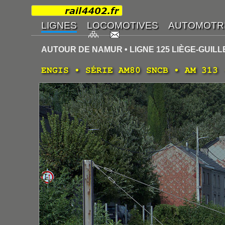
AUTOUR DE NAMUR • LIGNE 125 LIÈGE-GUILL
ENGIS • SÉRIE AM80 SNCB • AM 313 