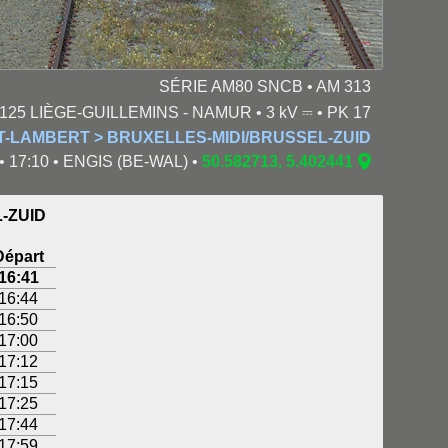
SÉRIE AM80 SNCB • AM 313
⎓
125 LIÈGE-GUILLEMINS - NAMUR • 3 kV
• PK 17
INT-LAMBERT > BRUXELLES-MIDI/BRUSSEL-ZUID
 • 17:10 • ENGIS (BE-WAL) •
50.582713, 5.402441
-ZUID
Départ
16:41
16:44
16:50
17:00
17:12
17:15
17:25
17:44
17:59