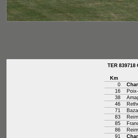
TER 83971
Km
0
Char
16
Poix
38
Amag
46
Reth
71
Baza
83
Reim
85
Fran
86
Reim
91
Cha