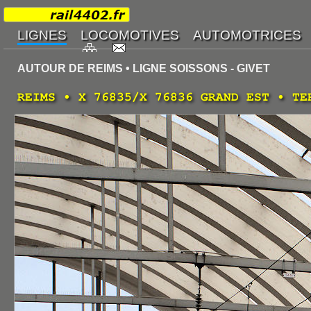
AUTOUR DE REIMS • LIGNE SOISSONS - GIVET
REIMS • X 76835/X 76836 GRAND EST • TE