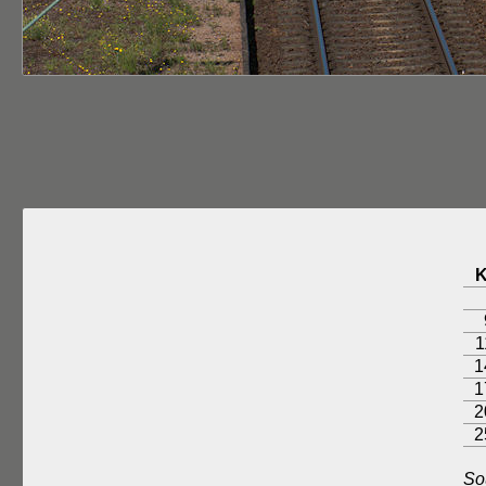
1
1
1
2
2
So