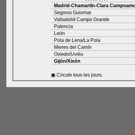
Madrid-Chamartín-Clara Campoam
Segovia Guiomar
Valladolid Campo Grande
Palencia
León
Pola de Lena/La Pola
Mieres del Camín
Oviedo/Uviéu
Gijón/Xixón
▣ Circule tous les jours.