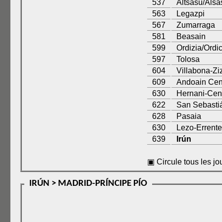
537
Altsasu/Alsa
563
Legazpi
567
Zumarraga
581
Beasain
599
Ordizia/Ordic
597
Tolosa
604
Villabona-Ziz
609
Andoain Cen
630
Hernani-Cen
622
San Sebasti
628
Pasaia
630
Lezo-Errente
639
Irún
▣ Circule tous les jo
IRÚN > MADRID-PRÍNCIPE PÍO