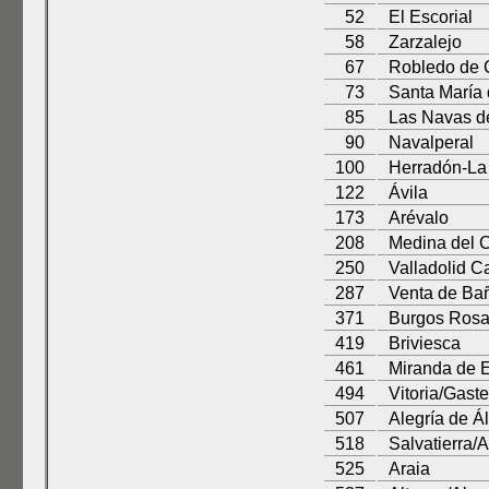
52
El Escorial
58
Zarzalejo
67
Robledo de 
73
Santa María
85
Las Navas d
90
Navalperal
100
Herradón-L
122
Ávila
173
Arévalo
208
Medina del
250
Valladolid 
287
Venta de Ba
371
Burgos Ros
419
Briviesca
461
Miranda de 
494
Vitoria/Gaste
507
Alegría de Á
518
Salvatierra/
525
Araia