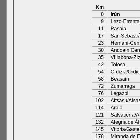
Km
0
Irún
9
Lezo-Errente
11
Pasaia
17
San Sebasti
23
Hernani-Cen
30
Andoain Cent
35
Villabona-Ziz
42
Tolosa
54
Ordizia/Ordic
58
Beasain
72
Zumarraga
76
Legazpi
102
Altsasu/Alsa
114
Araia
121
Salvatierra/A
132
Alegría de Á
145
Vitoria/Gaste
178
Miranda de 