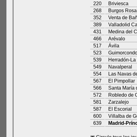
220
Briviesca
268
Burgos Ros
352
Venta de Ba
389
Valladolid 
431
Medina del 
466
Arévalo
517
Ávila
523
Guimorcond
539
Herradón-La
549
Navalperal
554
Las Navas d
567
El Pimpollar
566
Santa María 
572
Robledo de 
581
Zarzalejo
587
El Escorial
600
Villalba de 
639
Madrid-Prín