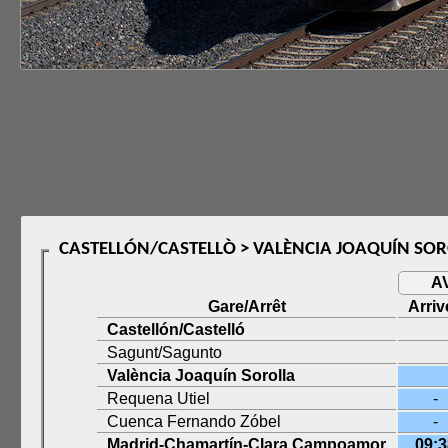
CASTELLÓN/CASTELLÒ > VALÈNCIA JOAQUÍN SOR
A
Gare/Arrêt
Arriv
Castellón/Castelló
Sagunt/Sagunto
València Joaquín Sorolla
Requena Utiel
-
Cuenca Fernando Zóbel
-
Madrid-Chamartín-Clara Campoamor
09:3