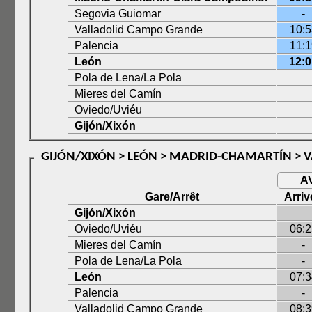
Segovia Guiomar
-
Valladolid Campo Grande
10:5
Palencia
11:1
León
12:0
Pola de Lena/La Pola
Mieres del Camín
Oviedo/Uviéu
Gijón/Xixón
GIJÓN/XIXÓN > LEÓN > MADRID-CHAMARTÍN > V
A
Gare/Arrêt
Arriv
Gijón/Xixón
Oviedo/Uviéu
06:2
Mieres del Camín
-
Pola de Lena/La Pola
-
León
07:3
Palencia
-
Valladolid Campo Grande
08:3