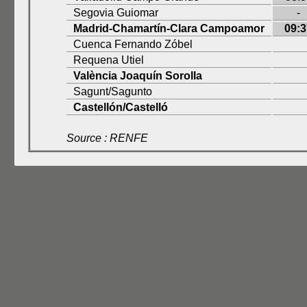
Segovia Guiomar
-
Madrid-Chamartín-Clara Campoamor
09:3
Cuenca Fernando Zóbel
Requena Utiel
València Joaquín Sorolla
Sagunt/Sagunto
Castellón/Castelló
Source : RENFE