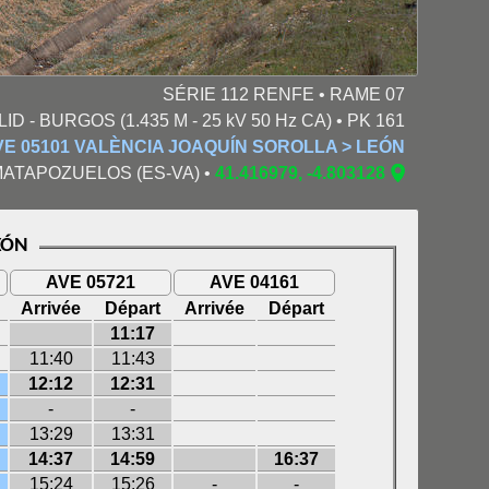
SÉRIE 112 RENFE • RAME 07
D - BURGOS (1.435 M - 25 kV 50 Hz CA) • PK 161
VE 05101 VALÈNCIA JOAQUÍN SOROLLA > LEÓN
• MATAPOZUELOS (ES-VA) •
41.416979, -4.803128
XÓN
AVE 05721
AVE 04161
Arrivée
Départ
Arrivée
Départ
11:17
11:40
11:43
12:12
12:31
-
-
13:29
13:31
14:37
14:59
16:37
15:24
15:26
-
-