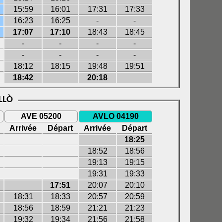
15:59
16:01
17:31
17:33
16:23
16:25
-
-
17:07
17:10
18:43
18:45
-
-
-
-
-
-
-
-
18:12
18:15
19:48
19:51
18:42
20:18
LLÒ
AVE 05200
AVLO 04190
Arrivée
Départ
Arrivée
Départ
18:25
18:52
18:56
19:13
19:15
19:31
19:33
17:51
20:07
20:10
18:31
18:33
20:57
20:59
18:56
18:59
21:21
21:23
19:32
19:34
21:56
21:58