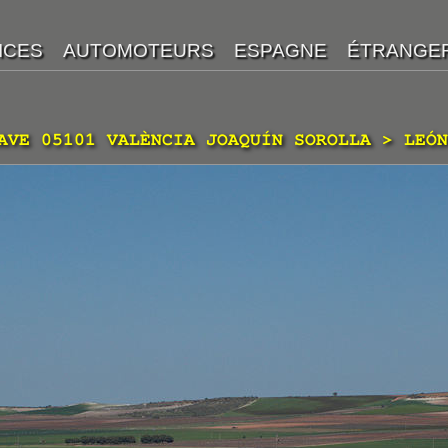
AVE 05101 VALÈNCIA JOAQUÍN SOROLLA > LEÓN