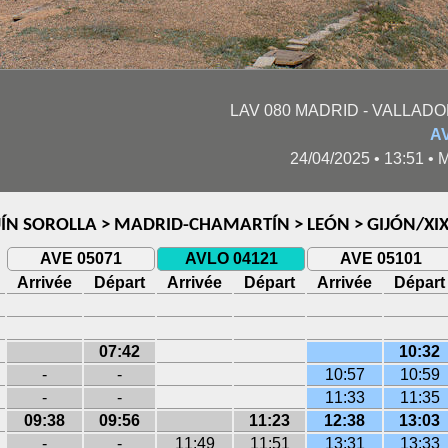
LAV 080 MADRID - VALLADOLI
A
24/04/2025 • 13:51 
ÍN SOROLLA > MADRID-CHAMARTÍN > LEÓN > GIJÓN/XI
AVE 05071
AVLO 04121
AVE 05101
Arrivée
Départ
Arrivée
Départ
Arrivée
Départ
07:42
10:32
-
-
10:57
10:59
-
-
11:33
11:35
09:38
09:56
11:23
12:38
13:03
-
-
11:49
11:51
13:31
13:33