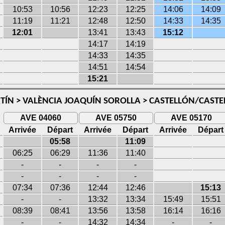
10:53
10:56
12:23
12:25
14:06
14:09
11:19
11:21
12:48
12:50
14:33
14:35
12:01
13:41
13:43
15:12
14:17
14:19
14:33
14:35
14:51
14:54
15:21
ÍN > VALÈNCIA JOAQUÍN SOROLLA > CASTELLÓN/CASTE
AVE 04060
AVE 05750
AVE 05170
Arrivée
Départ
Arrivée
Départ
Arrivée
Départ
05:58
11:09
06:25
06:29
11:36
11:40
-
-
-
-
-
-
-
-
07:34
07:36
12:44
12:46
15:13
-
-
13:32
13:34
15:49
15:51
08:39
08:41
13:56
13:58
16:14
16:16
-
-
14:32
14:34
-
-