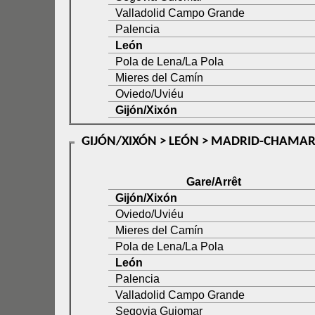
Valladolid Campo Grande
Palencia
León
Pola de Lena/La Pola
Mieres del Camín
Oviedo/Uviéu
Gijón/Xixón
GIJÓN/XIXÓN > LEÓN > MADRID-CHAMART
Gare/Arrêt
Gijón/Xixón
Oviedo/Uviéu
Mieres del Camín
Pola de Lena/La Pola
León
Palencia
Valladolid Campo Grande
Segovia Guiomar