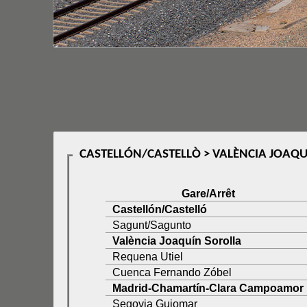
CASTELLÓN/CASTELLÒ > VALÈNCIA JOAQU
Gare/Arrêt
Castellón/Castelló
Sagunt/Sagunto
València Joaquín Sorolla
Requena Utiel
Cuenca Fernando Zóbel
Madrid-Chamartín-Clara Campoamor
Segovia Guiomar