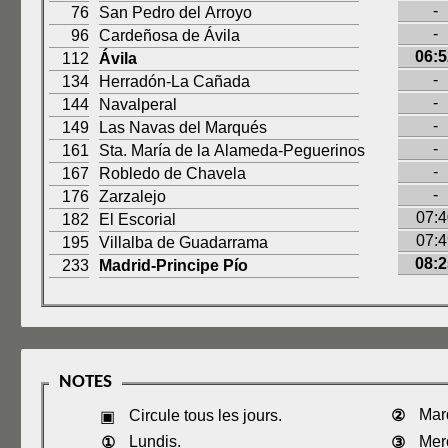
-
76
San Pedro del Arroyo
-
96
Cardeñosa de Ávila
06:5
112
Ávila
-
134
Herradón-La Cañada
-
144
Navalperal
-
149
Las Navas del Marqués
-
161
Sta. María de la Alameda-Peguerinos
-
167
Robledo de Chavela
-
176
Zarzalejo
07:4
182
El Escorial
07:4
195
Villalba de Guadarrama
08:2
233
Madrid-Principe Pío
NOTES
Mar
②
Circule tous les jours.
▣
Mer
Lundis.
③
①