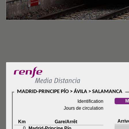
MADRID-PRINCIPE PÍO > ÁVILA > SALAMANCA
M
Identification
Jours de circulation
Arriv
Km
Gare/Arrêt
0
Madrid-Principe Pío