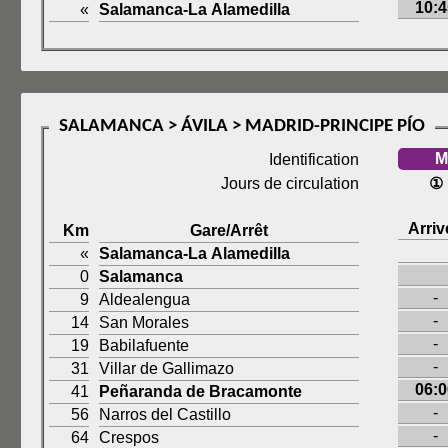
10:4
«
Salamanca-La Alamedilla
SALAMANCA > ÁVILA > MADRID-PRINCIPE PÍO
M
Identification
Jours de circulation
①
Arriv
Km
Gare/Arrêt
«
Salamanca-La Alamedilla
0
Salamanca
-
9
Aldealengua
-
14
San Morales
-
19
Babilafuente
-
31
Villar de Gallimazo
06:0
41
Peñaranda de Bracamonte
-
56
Narros del Castillo
-
64
Crespos