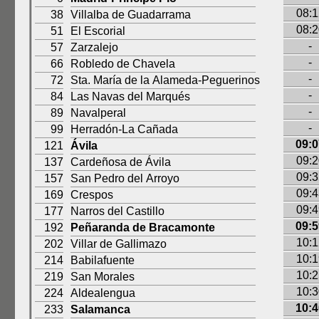
08:1
38
Villalba de Guadarrama
08:2
51
El Escorial
-
57
Zarzalejo
-
66
Robledo de Chavela
-
72
Sta. María de la Alameda-Peguerinos
-
84
Las Navas del Marqués
-
89
Navalperal
-
99
Herradón-La Cañada
09:0
121
Ávila
09:2
137
Cardeñosa de Ávila
09:3
157
San Pedro del Arroyo
09:4
169
Crespos
09:4
177
Narros del Castillo
09:5
192
Peñaranda de Bracamonte
10:1
202
Villar de Gallimazo
10:1
214
Babilafuente
10:2
219
San Morales
10:3
224
Aldealengua
10:4
233
Salamanca