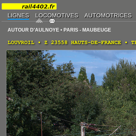
AUTOUR D'AULNOYE • PARIS - MAUBEUGE
LOUVROIL • Z 23558 HAUTS-DE-FRANCE • T