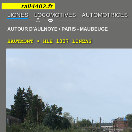
AUTOUR D'AULNOYE • PARIS - MAUBEUGE
HAUTMONT • HLE 1337 LINΞΛS