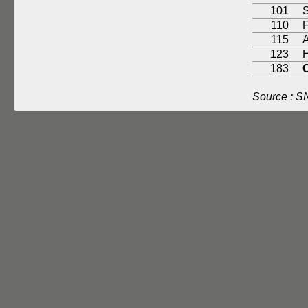
101
S
110
115
123
H
183
C
Source : 