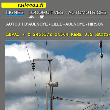
AUTOUR D'AULNOYE • LILLE - AULNOYE - HIRSON
LEVAL • Z 24563/Z 24564 RAME 332 HAUTS