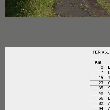
TER K61
Km
0
L
7
15
23
O
35
48
66
82
94