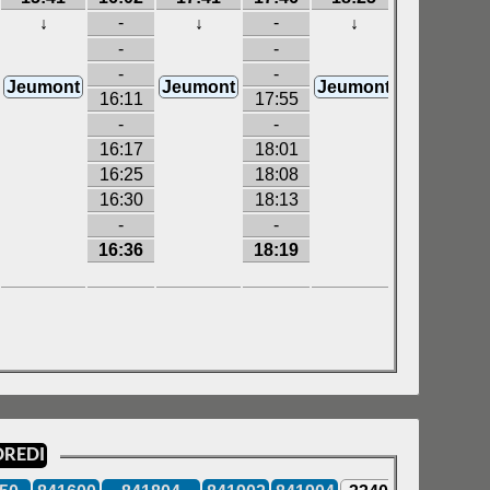
-
-
↓
↓
↓
↓
-
-
-
-
Jeumont
Jeumont
Jeumont
Jeumont
16:11
17:55
-
-
16:17
18:01
16:25
18:08
16:30
18:13
-
-
16:36
18:19
DREDI