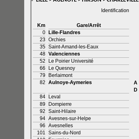
LILLE > AULNOYE > HIRSON > CHARLEVILL
Identification
Km
Gare/Arrêt
0
Lille-Flandres
23
Orchies
35
Saint-Amand-les-Eaux
48
Valenciennes
52
Le Poirier Université
66
Le Quesnoy
79
Berlaimont
82
Aulnoye-Aymeries
A
D
84
Leval
89
Dompierre
92
Saint-Hilaire
94
Avesnes-sur-Helpe
96
Avesnelles
101
Sains-du-Nord