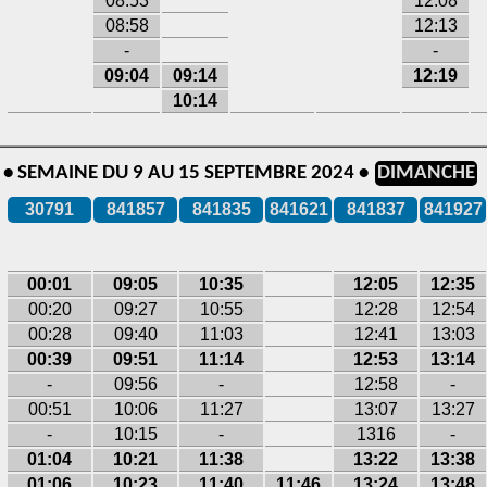
08:53
12:08
08:58
12:13
-
-
09:04
09:14
12:19
10:14
E • SEMAINE DU 9 AU 15 SEPTEMBRE 2024 •
DIMANCHE
30791
841857
841835
841621
841837
841927
00:01
09:05
10:35
12:05
12:35
00:20
09:27
10:55
12:28
12:54
00:28
09:40
11:03
12:41
13:03
00:39
09:51
11:14
12:53
13:14
-
09:56
-
12:58
-
00:51
10:06
11:27
13:07
13:27
-
10:15
-
1316
-
01:04
10:21
11:38
13:22
13:38
01:06
10:23
11:40
11:46
13:24
13:48