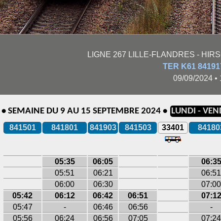
LIGNE 267 LILLE-FLANDRES - HIR
TER K61 8419
09/09/2024 •
E • SEMAINE DU 9 AU 15 SEPTEMBRE 2024 •
LUNDI - VEN
841501
841801
841903
841503
33401
84180
05:35
06:05
06:3
05:51
06:21
06:51
06:00
06:30
07:00
05:42
06:12
06:42
06:51
07:1
05:47
-
06:46
06:56
-
05:56
06:24
06:56
07:05
07:24