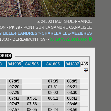
Z 24500 HAUTS-DE-FRANCE
SON • PK 79 • PONT SUR LA SAMBRE CANALISÉE
17 LILLE-FLANDRES > CHARLEVILLE-MÉZIÈRES
 18:03 • BERLAIMONT (59) •
50.197932, 3.810334
DREDI
3
841905
841505
841805
841807
435593
33403
5
07:05
07:35
08:05
07:20
07:51
08:21
07:29
08:00
08:30
2
07:42
07:51
08:11
08:42
07:47
07:56
-
08:46
07:57
08:05
08:24
08:56