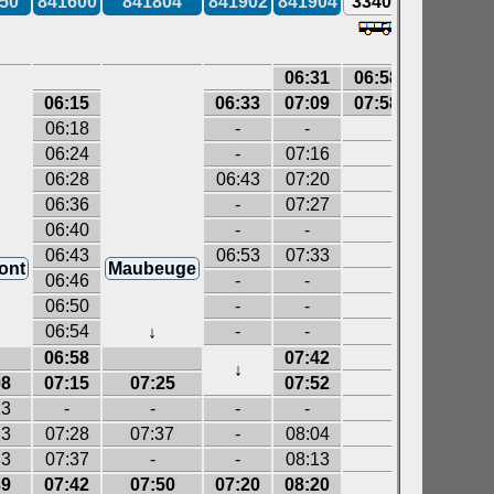
50
841600
841804
841902
841904
33400
841806
06:31
06:58
06:15
06:33
07:09
07:58
06:18
-
-
06:24
-
07:16
06:28
06:43
07:20
06:36
-
07:27
06:40
-
-
06:43
06:53
07:33
ont
Maubeuge
Maubeu
06:46
-
-
06:50
-
-
06:54
-
-
↓
↓
06:58
07:42
↓
08
07:15
07:25
07:52
08:25
13
-
-
-
-
-
23
07:28
07:37
-
08:04
08:37
33
07:37
-
-
08:13
-
39
07:42
07:50
07:20
08:20
08:50