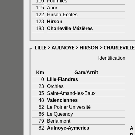
110
Fourmies
115
Anor
122
Hirson-Écoles
123
Hirson
183
Charleville-Mézières
LILLE > AULNOYE > HIRSON > CHARLEVILL
Identification
Km
Gare/Arrêt
0
Lille-Flandres
23
Orchies
35
Saint-Amand-les-Eaux
48
Valenciennes
52
Le Poirier Université
66
Le Quesnoy
79
Berlaimont
82
Aulnoye-Aymeries
A