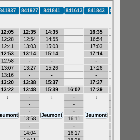
841837
841927
841841
841613
841843
841615
334
12:05
12:35
14:35
16:35
12:28
12:54
14:55
16:54
12:41
13:03
15:03
17:03
12:53
13:14
15:14
17:14
12:58
-
-
-
13:07
13:27
15:26
17:26
13:16
-
-
-
13:20
13:38
15:37
17:37
13:22
13:48
15:39
16:02
17:39
17:46
-
-
-
↓
↓
↓
-
-
-
-
-
-
eumont
Jeumont
Jeumont
13:58
16:11
17:55
-
-
-
14:04
16:17
18:01