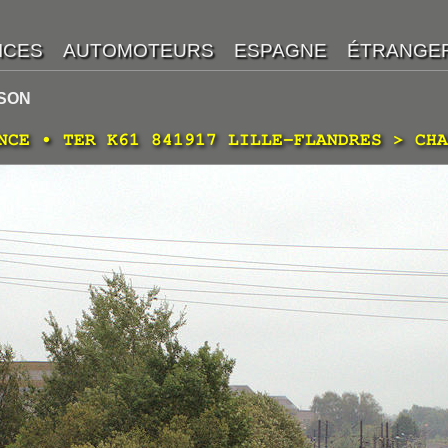
RSON
NCE • TER K61 841917 LILLE-FLANDRES > CHA