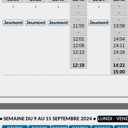
-
-
↓
↓
↓
↓
-
-
-
-
Jeumont
Jeumont
Jeumont
Jeumont
11:55
13:58
-
-
12:01
14:04
12:08
14:11
12:13
14:16
-
-
12:19
14:22
15:00
 • SEMAINE DU 9 AU 15 SEPTEMBRE 2024 •
LUNDI - VEN