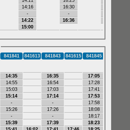
14:11
16:25
18:08
14:16
16:30
18:13
-
-
-
14:22
16:36
18:19
18:
15:00
19:
841841
841613
841843
841615
841845
841849
14:35
16:35
17:05
18:35
14:55
16:54
17:28
18:55
15:03
17:03
17:41
19:03
15:14
17:14
17:53
19:15
-
-
17:58
-
15:26
17:26
18:08
19:27
-
-
18:17
-
15:39
17:39
18:23
19:40
15:41
16:02
17:41
17:46
18:25
19:42