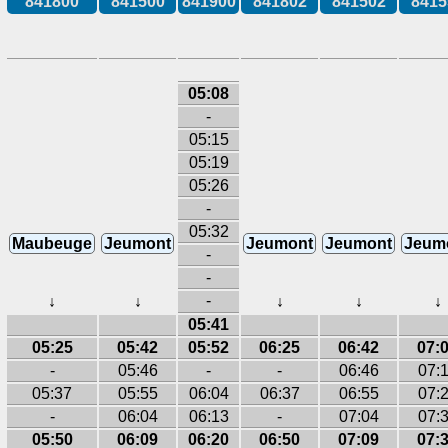
841800
841500
841900
841802
841502
8415
05:08
-
05:15
05:19
05:26
-
05:32
Maubeuge
Jeumont
Jeumont
Jeumont
Jeum
-
-
-
↓
↓
↓
↓
↓
05:41
05:25
05:42
05:52
06:25
06:42
07:
-
05:46
-
-
06:46
07:
05:37
05:55
06:04
06:37
06:55
07:
-
06:04
06:13
-
07:04
07:
05:50
06:09
06:20
06:50
07:09
07: