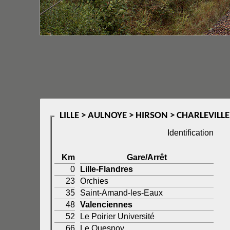
LILLE > AULNOYE > HIRSON > CHARLEVILL
Identification
Km
Gare/Arrêt
0
Lille-Flandres
23
Orchies
35
Saint-Amand-les-Eaux
48
Valenciennes
52
Le Poirier Université
66
Le Quesnoy