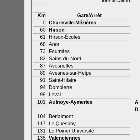
Identification
Km
Gare/Arrêt
0
Charleville-Mézières
60
Hirson
61
Hirson-Écoles
68
Anor
73
Fourmies
82
Sains-du-Nord
87
Avesnelles
89
Avesnes-sur-Helpe
91
Saint-Hilaire
94
Dompierre
99
Leval
101
Aulnoye-Aymeries
A
D
104
Berlaimont
117
Le Quesnoy
131
Le Poirier Université
135
Valenciennes