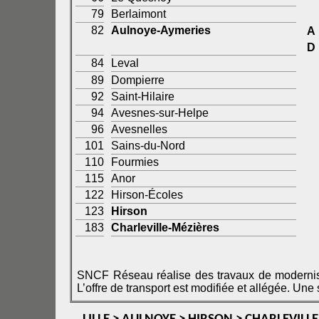
79
Berlaimont
82
Aulnoye-Aymeries
A
D
84
Leval
89
Dompierre
92
Saint-Hilaire
94
Avesnes-sur-Helpe
96
Avesnelles
101
Sains-du-Nord
110
Fourmies
115
Anor
122
Hirson-Écoles
123
Hirson
183
Charleville-Mézières
SNCF Réseau réalise des travaux de modernisa
L’offre 