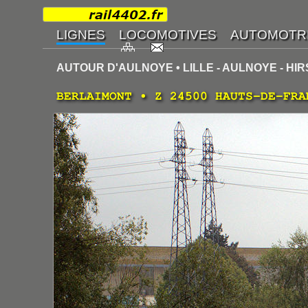
AUTOUR D'AULNOYE • LILLE - AULNOYE - HI
BERLAIMONT • Z 24500 HAUTS-DE-FRA