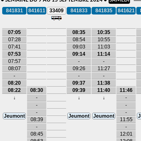
E • SEMAINE DU 9 AU 15 SEPTEMBRE 2024 •
SAMEDI
841831
841611
33409
841833
841835
841621
07:05
08:35
10:35
07:28
08:54
10:55
07:41
09:03
11:03
07:53
09:14
11:14
07:57
-
-
08:07
09:26
11:27
-
-
-
08:20
09:37
11:38
08:22
08:30
09:39
11:40
11:46
-
-
↓
↓
↓
-
-
-
-
Jeumont
Jeumont
Jeumont
J
08:39
11:55
-
-
08:45
12:01