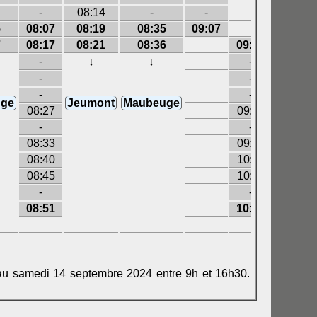
-
08:14
-
-
5
08:07
08:19
08:35
09:07
7
08:17
08:21
08:36
09:17
-
-
↓
↓
-
-
-
-
ge
Jeumont
Maubeuge
08:27
09:33
-
-
08:33
09:45
08:40
10:01
08:45
10:12
-
-
08:51
10:26
11:01
12:01
 au samedi 14 septembre 2024 entre 9h et 16h30.