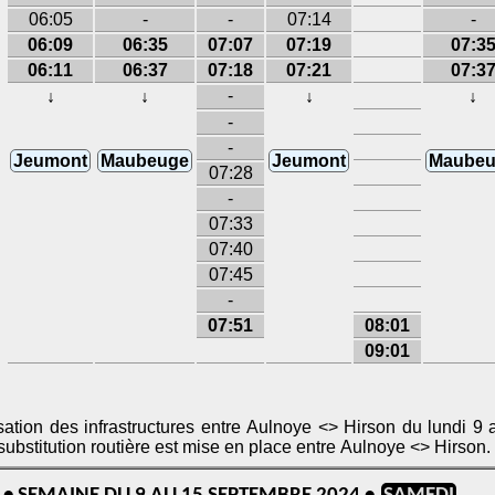
06:05
-
-
07:14
-
06:09
06:35
07:07
07:19
07:3
06:11
06:37
07:18
07:21
07:3
-
↓
↓
↓
↓
-
-
Jeumont
Maubeuge
Jeumont
Maubeu
07:28
-
07:33
07:40
07:45
-
07:51
08:01
09:01
tion des infrastructures entre Aulnoye <> Hirson du lundi 9
de transport est modifiée et allégée. Une substitution routière est mise en place entre Aulnoye <> Hirson.