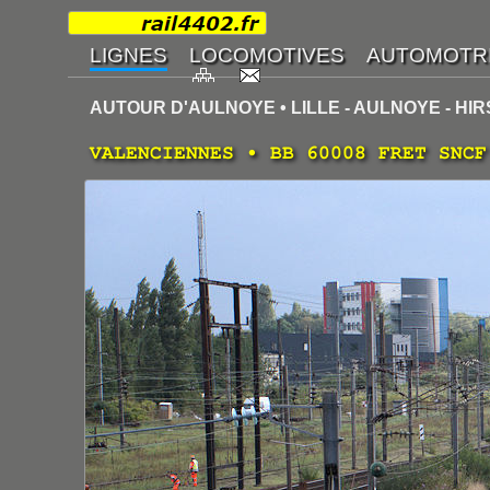
AUTOUR D'AULNOYE • LILLE - AULNOYE - HI
VALENCIENNES • BB 60008 FRET SNCF