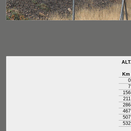
ALT
Km
0
7
156
211
286
467
507
532