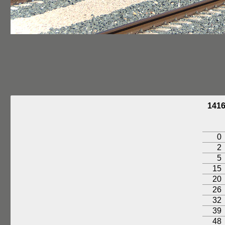
141
0
2
5
15
20
26
32
39
48