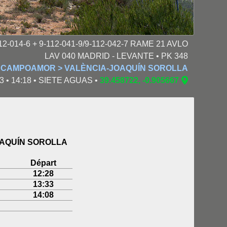
12-014-6 + 9-112-041-9/9-112-042-7 RAME 21 AVLO
LAV 040 MADRID - LEVANTE • PK 348
A CAMPOAMOR > VALÈNCIA-JOAQUÍN SOROLLA
3 • 14:18 • SIETE AGUAS •
39.458722, -0.905667
OAQUÍN SOROLLA
Départ
12:28
13:33
14:08