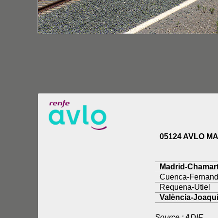
05124 AVLO 
Madrid-Chamar
Cuenca-Fernand
Requena-Utiel
València-Joaquí
Source : ADIF