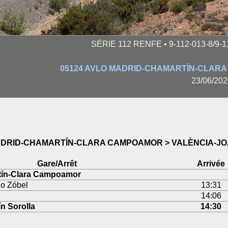
SÉRIE 112 RENFE • 9-112-013-8/9-1
05124 AVLO MADRID-CHAMARTÍN-CLAR
23/06/202
MADRID-CHAMARTÍN-CLARA CAMPOAMOR > VALÈNCIA-J
Gare/Arrêt
Arrivée
tín-Clara Campoamor
o Zóbel
13:31
14:06
n Sorolla
14:30