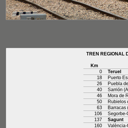
TREN REGIONAL D
Km
0
Teruel
18
Puerto E
26
Puebla de
40
Sarrión (
46
Mora de R
50
Rubielos 
63
Barracas
106
Segorbe-
137
Sagunt
160
València