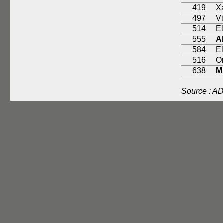
419
Xà
497
Vi
514
El
555
Al
584
El
516
O
638
M
Source : AD