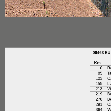
00463 E
Km
0
B
85
T
103
C
155
L
213
V
219
Be
278
B
291
Ca
364
V