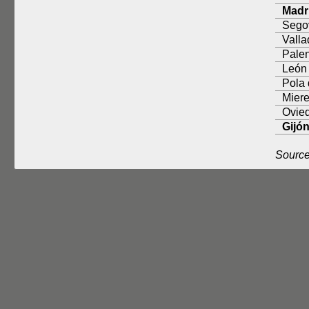
Madr
Sego
Vall
Pale
León
Pola
Mier
Ovie
Gijó
Source