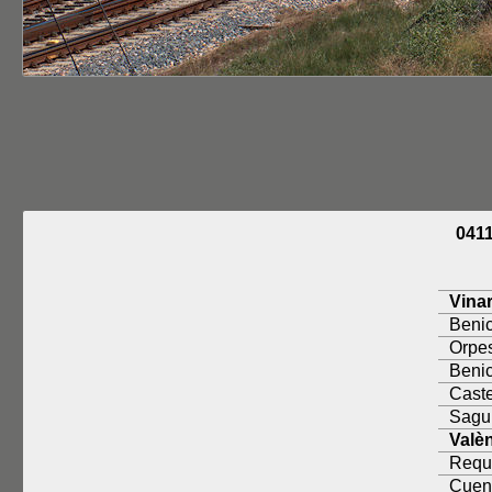
041
Vina
Benic
Orpe
Beni
Caste
Sagu
Valè
Requ
Cuen