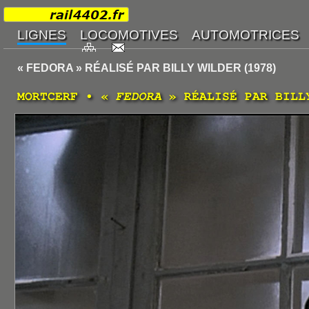
« FEDORA » RÉALISÉ PAR BILLY WILDER (1978)
MORTCERF • «
FEDORA
» RÉALISÉ PAR BILL