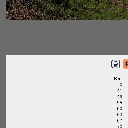
Km
0
41
49
55
60
63
67
70