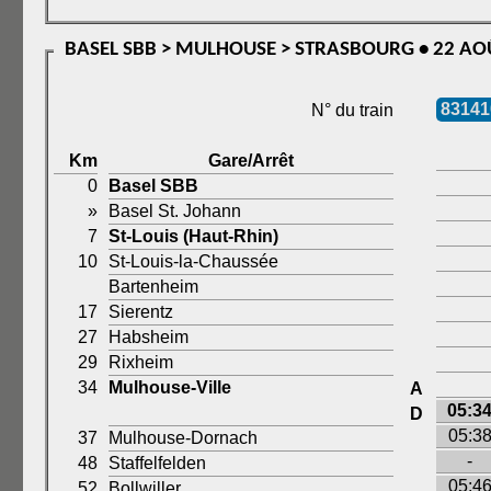
BASEL SBB > MULHOUSE > STRASBOURG • 22 AO
83141
N° du train
Km
Gare/Arrêt
0
Basel SBB
»
Basel St. Johann
7
St-Louis (Haut-Rhin)
10
St-Louis-la-Chaussée
Bartenheim
17
Sierentz
27
Habsheim
29
Rixheim
34
Mulhouse-Ville
A
05:3
D
05:3
37
Mulhouse-Dornach
-
48
Staffelfelden
05:4
52
Bollwiller