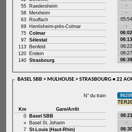
-
55
Raedersheim
-
58
Merxheim
05:5
63
Rouffach
-
69
Herrlisheim-près-Colmar
06:0
75
Colmar
06:1
97
Sélestat
06:2
113
Benfeld
06:2
120
Erstein
06:3
140
Strasbourg
BASEL SBB > MULHOUSE > STRASBOURG • 22 AO
9620
N° du train
TER2
Km
Gare/Arrêt
06:2
0
Basel SBB
-
»
Basel St. Johann
06:3
7
St-Louis (Haut-Rhin)