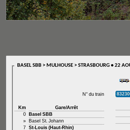
BASEL SBB > MULHOUSE > STRASBOURG • 22 AO
83230
N° du train
Km
Gare/Arrêt
0
Basel SBB
»
Basel St. Johann
7
St-Louis (Haut-Rhin)