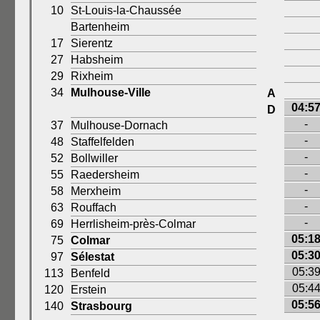
10
St-Louis-la-Chaussée
Bartenheim
17
Sierentz
27
Habsheim
29
Rixheim
34
Mulhouse-Ville
A
04:5
D
-
37
Mulhouse-Dornach
-
48
Staffelfelden
-
52
Bollwiller
-
55
Raedersheim
-
58
Merxheim
-
63
Rouffach
-
69
Herrlisheim-près-Colmar
05:1
75
Colmar
05:3
97
Sélestat
05:3
113
Benfeld
05:4
120
Erstein
05:5
140
Strasbourg