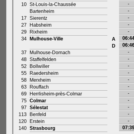
-
10
St-Louis-la-Chaussée
-
Bartenheim
-
17
Sierentz
-
27
Habsheim
-
29
Rixheim
06:4
34
Mulhouse-Ville
A
06:4
D
-
37
Mulhouse-Dornach
-
48
Staffelfelden
-
52
Bollwiller
-
55
Raedersheim
-
58
Merxheim
-
63
Rouffach
-
69
Herrlisheim-près-Colmar
-
75
Colmar
-
97
Sélestat
-
113
Benfeld
-
120
Erstein
07:3
140
Strasbourg