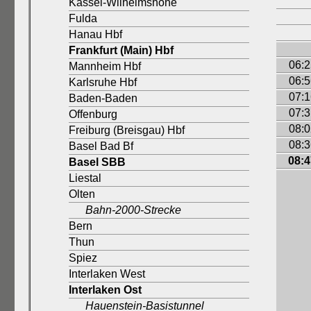
Kassel-Wilhelmshöhe
Fulda
Hanau Hbf
Frankfurt (Main) Hbf
06:2
Mannheim Hbf
06:5
Karlsruhe Hbf
07:1
Baden-Baden
07:3
Offenburg
08:0
Freiburg (Breisgau) Hbf
08:3
Basel Bad Bf
08:4
Basel SBB
Liestal
Olten
Bahn-2000-Strecke
Bern
Thun
Spiez
Interlaken West
Interlaken Ost
Hauenstein-Basistunnel