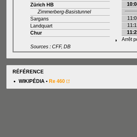
10:0
Zürich HB
Zimmerberg-Basistunnel
11:0
Sargans
11:1
Landquart
11:2
Chur
Arrêt 
◗
Sources : CFF, DB
RÉFÉRENCE
WIKIPÉDIA
•
Re 460