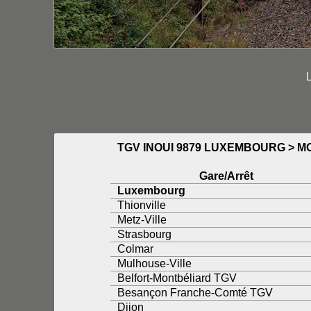
TGV INOUI 9879 LUXEMBOURG > 
Gare/Arrêt
Luxembourg
Thionville
Metz-Ville
Strasbourg
Colmar
Mulhouse-Ville
Belfort-Montbéliard TGV
Besançon Franche-Comté TGV
Dijon