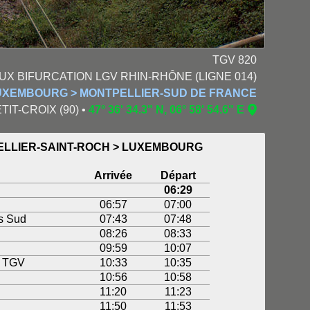
TGV 820
NAUX BIFURCATION LGV RHIN-RHÔNE (LIGNE 014)
 LUXEMBOURG > MONTPELLIER-SUD DE FRANCE
ETIT-CROIX (90) •
47° 36' 34.3" N, 06° 58' 54.6" E
PELLIER-SAINT-ROCH > LUXEMBOURG
Arrivée
Départ
06:29
06:57
07:00
s Sud
07:43
07:48
08:26
08:33
09:59
10:07
é TGV
10:33
10:35
10:56
10:58
11:20
11:23
11:50
11:53