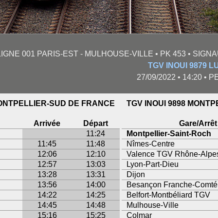
LIGNE 001 PARIS-EST - MULHOUSE-VILLE • PK 453 • SIG
TGV INOUI 9879
27/09/2022 • 14:20 • P
MONTPELLIER-SUD DE FRANCE
TGV INOUI 9898 MONT
Arrivée
Départ
Gare/Arrêt
11:24
Montpellier-Saint-Roch
11:45
11:48
Nîmes-Centre
12:06
12:10
Valence TGV Rhône-Alpe
12:57
13:03
Lyon-Part-Dieu
13:28
13:31
Dijon
13:56
14:00
Besançon Franche-Comt
14:22
14:25
Belfort-Montbéliard TGV
14:45
14:48
Mulhouse-Ville
15:16
15:25
Colmar