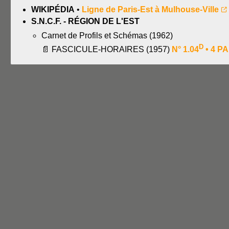
WIKIPÉDIA
•
Ligne de Paris-Est à Mulhouse-Ville
S.N.C.F. - RÉGION DE L'EST
Carnet de Profils et Schémas (1962)
D
📄 FASCICULE-HORAIRES (1957)
N° 1.04
• 4 PA