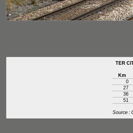
TER CI
Km
0
27
36
51
Source :