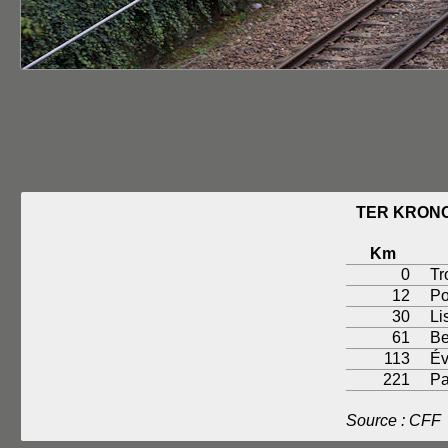
TER KRONO
Km
0
Tr
12
Po
30
Li
61
Be
113
Év
221
Pa
Source : CFF