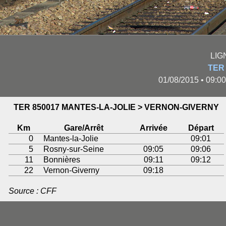
LIG
TER
01/08/2015 • 09:0
TER 850017 MANTES-LA-JOLIE > VERNON-GIVERNY
Km
Gare/Arrêt
Arrivée
Départ
0
Mantes-la-Jolie
09:01
5
Rosny-sur-Seine
09:05
09:06
11
Bonnières
09:11
09:12
22
Vernon-Giverny
09:18
Source : CFF