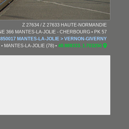
Z 27634 / Z 27633 HAUTE-NORMANDIE
NE 366 MANTES-LA-JOLIE - CHERBOURG • PK 57
 850017 MANTES-LA-JOLIE > VERNON-GIVERNY
0 • MANTES-LA-JOLIE (78) •
48.989333, 1.703250