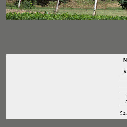
I
1
2
Sou