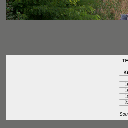
TE
K
1
1
1
2
Sou