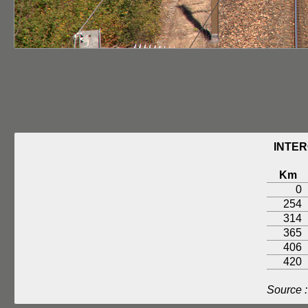
INTER
Km
0
254
314
365
406
420
Source 