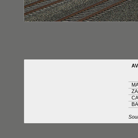
AV
MA
ZA
C
B
Sou