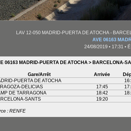
LAV 12-050 MADRID-PUERTA DE ATOCHA - BARCE
AVE 06163 MAD
24/08/2019 • 17:31 •
E 06163 MADRID-PUERTA DE ATOCHA > BARCELONA-S
Gare/Arrêt
Arrivée
Dép
DRID-PUERTA DE ATOCHA
16
RAGOZA-DELICIAS
17:45
17
AMP DE TARRAGONA
18:42
18
ARCELONA-SANTS
19:20
rce : RENFE