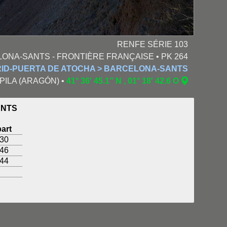
RENFE SÉRIE 103
LONA-SANTS - FRONTIÈRE FRANÇAISE • PK 264
RID-PUERTA DE ATOCHA > BARCELONA-SANTS
 ÉPILA (ARAGÓN) •
41° 36' 45.1" N , 01° 18' 42.6 O
ANTS
art
:30
:46
:44