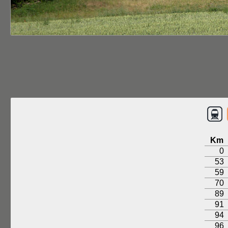
Km
0
53
59
70
89
91
94
96