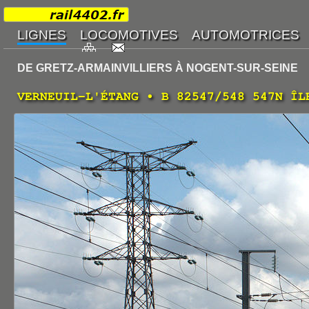
DE GRETZ-ARMAINVILLIERS À NOGENT-SUR-SEINE
VERNEUIL-L'ÉTANG • B 82547/548 547N ÎL