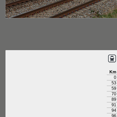
Km
0
53
59
70
89
91
94
96