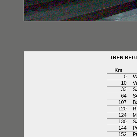
TREN REGI
Km
0
V
10
V
33
S
64
S
107
B
120
R
124
M
130
S
144
P
152
P