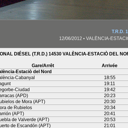
T.R.D.
12/06/2012 • VALÈNCIA-ESTAC
ONAL DIÉSEL (T.R.D.) 14530 VALÈNCIA-ESTACIÒ DEL N
Gare/Arrêt
Arrivée
alència-Estaciò del Nord
alència-Cabanyal
18:55
agunt
19:11
egorbe-Ciudad
19:42
arracas (APD)
20:23
ubielos de Mora (APT)
20:30
ora de Rubielos
20:34
arrión (APT)
20:41
uebla de Valverde (APT)
20:53
uerto de Escandón (APT)
21:01