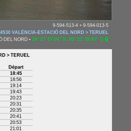
9-594-513-4 + 9-594-013-5
 14530 VALÈNCIA-ESTACIÒ DEL NORD > TERUEL
IÒ DEL NORD •
39° 27' 57.04" N, 00° 22' 38.97" O
ORD > TERUEL
Départ
18:45
18:56
19:14
19:43
20:23
20:31
20:35
20:41
20:53
21:01